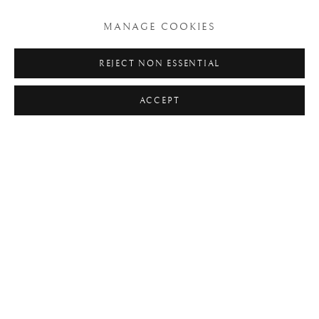
MANAGE COOKIES
REJECT NON ESSENTIAL
ACCEPT
CINGALO-PORTUGUÊS MENINO JESUS
SALVADOR DO MUNDO / THE CHILD
JESUS SALVATOR MUNDI
,
SÉC. XVII
(INICIOS)