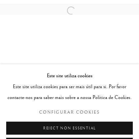
Open a larger version of the follow
Este site utiliza cookies
GRAÇA MORAIS
Este site utiliza cookies para ser mais útil para si. Por favor
ANJOS E LOBOS: DIÁLOGOS DA HUMANIDADE
contacte-nos para saber mais sobre a nossa Política de Cookies.
Política de Privacidade
Configurar cookies
CONFIGURAR COOKIES
© 2026 SÃO ROQUE
SITE PRODUZIDO POR ARTLOGIC
REJECT NON ESSENTIAL