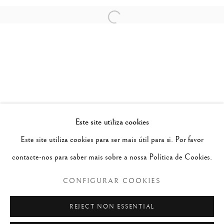
Open a larger version of the follow
Este site utiliza cookies
GRAÇA MORAIS
Este site utiliza cookies para ser mais útil para si. Por favor
ANJOS E LOBOS: DIÁLOGOS DA HUMANIDADE
contacte-nos para saber mais sobre a nossa Política de Cookies.
Política de Privacidade
Configurar cookies
CONFIGURAR COOKIES
© 2026 SÃO ROQUE
SITE PRODUZIDO POR ARTLOGIC
REJECT NON ESSENTIAL