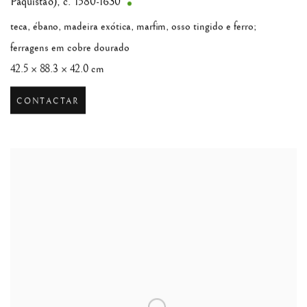
Paquistão), c. 1580-1630
teca, ébano, madeira exótica, marfim, osso tingido e ferro;
ferragens em cobre dourado
42.5 × 88.3 × 42.0 cm
CONTACTAR