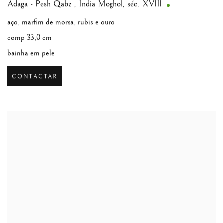
Adaga - Pesh Qabz
,
Índia Moghol, séc. XVIII
aço, marfim de morsa, rubis e ouro
comp 33,0 cm
bainha em pele
CONTACTAR