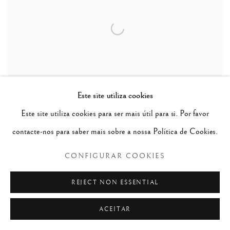
Este site utiliza cookies
Este site utiliza cookies para ser mais útil para si. Por favor
contacte-nos para saber mais sobre a nossa Política de Cookies.
CONFIGURAR COOKIES
Adaga - Khanjar
,
Índia Mogol, séc. XVII
jade e aço
REJECT NON ESSENTIAL
comp.: 35.0 cm
ACEITAR
CONTACTAR