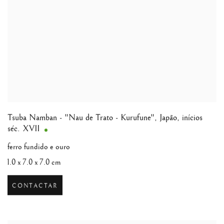
Tsuba Namban - "Nau de Trato - Kurufune"
,
Japão, inícios
séc. XVII
ferro fundido e ouro
1.0 x 7.0 x 7.0 cm
CONTACTAR