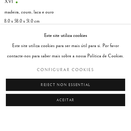
XVI
madeira, couro, laca e ouro
8.0 x 58.0 x 51.0 cm
Usado pela Comitiva do Embaixador na Ásia durante os
Este site utiliza cookies
Descobrimentos; armas Silva e Castro?
Este site utiliza cookies para ser mais útil para si. Por favor
CONTACTAR
contacte-nos para saber mais sobre a nossa Política de Cookies.
CONFIGURAR COOKIES
REJECT NON ESSENTIAL
ACEITAR