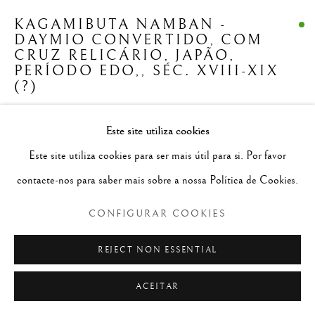
JAPÃO/NIPO-PORTUGUESA
KAGAMIBUTA NAMBAN -
ALL
TRIBAL E AFRO-PORTUGUESA
BRASIL
DAYMIO CONVERTIDO, COM
CHINESA/SINO-PORTUGUESA
CRUZ RELICÁRIO
,
JAPÃO,
ÍNDIA/INDO-PORTUGUESA
PERÍODO EDO,, SÉC. XVIII-XIX
JAPÃO/NIPO-PORTUGUESA
(?)
REINO DO CEILÃO/ CÍNGALO-PORTUGUESAS
REINO DO PEGU
TAILÂNDIA/LUSO-SIAMÊS
cryptomeria japonica (?), laca, ouro e madrepérola
Este site utiliza cookies
4.0 × 4.0 × 2.0 cm
Este site utiliza cookies para ser mais útil para si. Por favor
Política de Privacidade
Configurar cookies
F983
contacte-nos para saber mais sobre a nossa Política de Cookies.
© 2026 SÃO ROQUE
SITE PRODUZIDO POR ARTLOGIC
CONFIGURAR COOKIES
CONTACTAR
REJECT NON ESSENTIAL
LER MAIS
ACEITAR