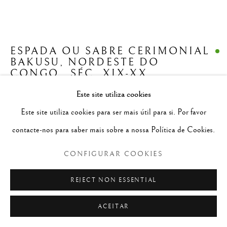
TRIBAL E AFRO-PORTUGUESA
ALL
TRIBAL E AFRO-PORTUGUESA
BRASIL
CHINESA/SINO-PORTUGUESA
ÍNDIA/INDO-PORTUGUESA
ESPADA OU SABRE CERIMONIAL
JAPÃO/NIPO-PORTUGUESA
BAKUSU
,
NORDESTE DO
REINO DO CEILÃO/ CÍNGALO-PORTUGUESAS
CONGO,, SÉC. XIX-XX
REINO DO PEGU
TAILÂNDIA/LUSO-SIAMÊS
Este site utiliza cookies
marfim com vestígios de policromia
Este site utiliza cookies para ser mais útil para si. Por favor
Política de Privacidade
Configurar cookies
60.5 cm
contacte-nos para saber mais sobre a nossa Política de Cookies.
© 2026 SÃO ROQUE
F1204
SITE PRODUZIDO POR ARTLOGIC
CONFIGURAR COOKIES
CONTACTAR
REJECT NON ESSENTIAL
FURTHER IMAGES
(View a larger image of thumbnail 1 )
, currently selected.
, currently selected.
, currently selected.
(View a larger image of thumbnail 2 )
ACEITAR